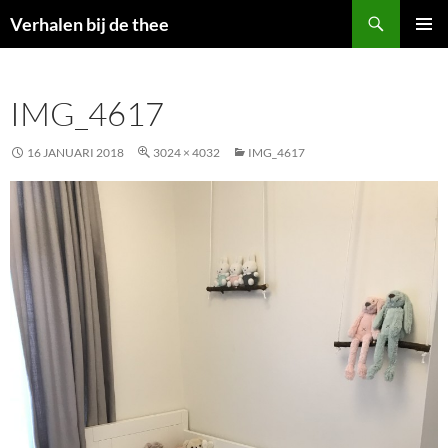
Zoeken
Verhalen bij de thee
GA
PRIMAI
NAAR
MENU
DE
IMG_4617
INHOUD
16 JANUARI 2018
3024 × 4032
IMG_4617